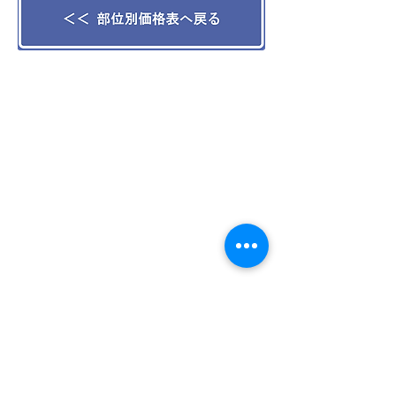
コネクシオホームとは
​・会社概要
​・スタッフ紹介
・建築家紹介
​・住まいのかかりつけ工務店
​・３つのお約束
リフォーム
​・リフォームへのこだわり
​・リフォームの流れ
​・価格表
​・施工事例
新築
​・リフォームのタネ
​・新築へのこだわり