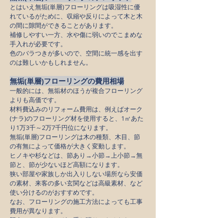
とはいえ無垢(単層)フローリングは吸湿性に優
れているがために、収縮や反りによって木と木
の間に隙間ができることがあります。
補修しやすい一方、水や傷に弱いのでこまめな
手入れが必要です。
色のバラつきが多いので、空間に統一感を出す
のは難しいかもしれません。
無垢(単層)フローリングの費用相場
一般的には、無垢材のほうが複合フローリング
よりも高価です。
材料費込みのリフォーム費用は、例えばオーク
(ナラ)のフローリング材を使用すると、1㎡あた
り1万3千～2万7千円位になります。
無垢(単層)フローリングは木の種類、木目、節
の有無によって価格が大きく変動します。
ヒノキや杉などは、節あり→小節→上小節→無
節と、節が少ないほど高額になります。
狭い部屋や家族しか出入りしない場所なら安価
の素材、来客の多い玄関などは高級素材、など
使い分けるのがおすすめです。
なお、フローリングの施工方法によっても工事
費用が異なります。