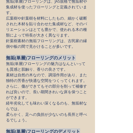
無垢(単層)フローリングは、JAS規格で無垢材や
集成材を使ったフローリングと定義されていま
す。
広葉樹や針葉樹を材料にしたもの、細かく破断
された木材を貼り合わせた集成材など、そのバ
リエーションはとても豊かで、使われる木の種
類によって特長が大きく異なります。
針葉樹素材の無垢フローリングは、古民家の縁
側や板の間で見かけることが多いです。
無垢(単層)フローリングのメリット
無垢(単層)フローリングの魅力はなんといって
も質感と肌触り、香りの良さです。
素材は自然の木なので、調湿作用があり、また
独特の芳香が快適な空間をつくってくれます。
さらに、傷ができてもその部分を削って補修す
れば良いので、長い期間きれいな床を保つこと
ができます。
経年劣化しても味わい深くなるのも、無垢材な
らでは。
柔らかく、足への負担が少ないのも長所と呼べ
るでしょう。
無垢(単層)フローリングのデメリット