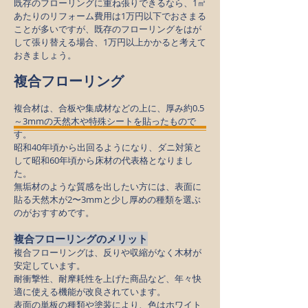
既存のフローリングに重ね張りできるなら、1㎡
あたりのリフォーム費用は1万円以下でおさまる
ことが多いですが、既存のフローリングをはが
して張り替える場合、1万円以上かかると考えて
おきましょう。
複合フローリング
複合材は、合板や集成材などの上に、厚み約0.5
～3mmの天然木や特殊シートを貼ったもので
す。
昭和40年頃から出回るようになり、ダニ対策と
して昭和60年頃から床材の代表格となりまし
た。
無垢材のような質感を出したい方には、表面に
貼る天然木が2〜3mmと少し厚めの種類を選ぶ
のがおすすめです。
複合フローリングのメリット
複合フローリングは、反りや収縮がなく木材が
安定しています。
耐衝撃性、耐摩耗性を上げた商品など、年々快
適に使える機能が改良されています。
表面の単板の種類や塗装により、色はホワイト