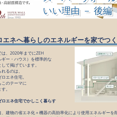
​いい理由 － 後編
ロエネへ暮らしのエネルギーを家でつ
、2020年までにZEH
ルギー・ハウス）を標準的な
として掲げています。
られるのは、
ゼロエネ住宅。
もこのテーマに
ます。
ゼロエネ住宅でかしこく暮らす
は、建物の省エネ化＋機器の高効率化により使用エネルギーを