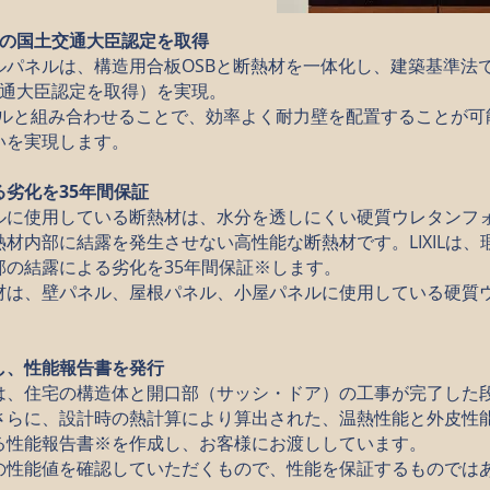
」の国土交通大臣認定を取得
ルパネルは、構造用合板OSBと断熱材を一体化し、建築基準法
交通大臣認定を取得）を実現。
パネルと組み合わせることで、効率よく耐力壁を配置することが
いを実現します。
劣化を35年間保証
ルに使用している断熱材は、水分を透しにくい硬質ウレタンフ
材内部に結露を発生させない高性能な断熱材です。LIXILは、
部の結露による劣化を35年間保証※します。
材は、壁パネル、屋根パネル、小屋パネルに使用している硬質
し、性能報告書を発行
は、住宅の構造体と開口部（サッシ・ドア）の工事が完了した
さらに、設計時の熱計算により算出された、温熱性能と外皮性
る性能報告書※を作成し、お客様にお渡ししています。
の性能値を確認していただくもので、性能を保証するものでは