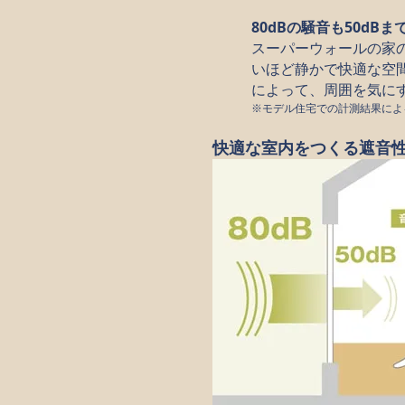
80dBの騒音も50dB
スーパーウォールの家
いほど静かで快適な空
によって、周囲を気に
※モデル住宅での計測結果による
快適な室内をつくる遮音