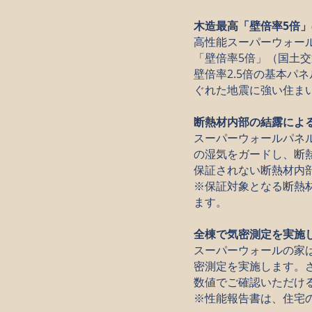
木造最高「壁倍率5倍
高性能スーパーウォー
「壁倍率5倍」（国土
壁倍率2.5倍の基本
ぐれた地震に強い住ま
断熱材内部の結露による
スーパーウォールパネ
の湿気をガードし、断熱
保証されない断熱材内
※保証対象となる断熱
ます。
全棟で気密測定を実施
スーパーウォールの家
密測定を実施します。
数値でご確認いただけ
※性能報告書は、住宅