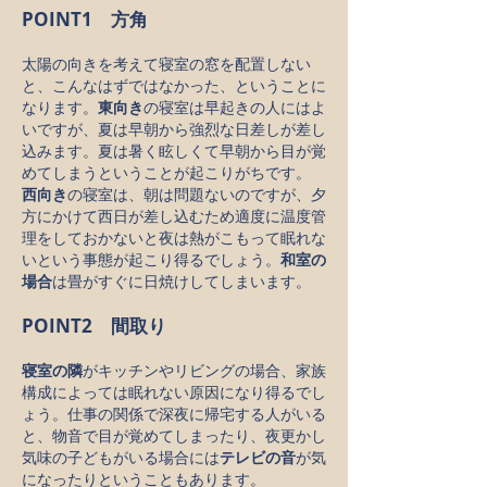
POINT1 方角
太陽の向きを考えて寝室の窓を配置しない
と、こんなはずではなかった、ということに
なります。
東向き
の寝室は早起きの人にはよ
いですが、夏は早朝から強烈な日差しが差し
込みます。夏は暑く眩しくて早朝から目が覚
めてしまうということが起こりがちです。
西向き
の寝室は、朝は問題ないのですが、夕
方にかけて西日が差し込むため適度に温度管
理をしておかないと夜は熱がこもって眠れな
いという事態が起こり得るでしょう。
和室の
場合
は畳がすぐに日焼けしてしまいます。
POINT2 間取り
寝室の隣
がキッチンやリビングの場合、家族
構成によっては眠れない原因になり得るでし
ょう。仕事の関係で深夜に帰宅する人がいる
と、物音で目が覚めてしまったり、夜更かし
気味の子どもがいる場合には
テレビの音
が気
になったりということもあります。