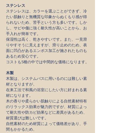
ステンレス
ステンレスは、カラーを選ぶことができず、冷
たい肌触りと無機質な印象からぬくもり感が得
られないため、苦手という方も多いです。しか
し、サビや傷に強く耐久性が高いことから、お
手入れが簡単です。
保湿性は高く、乾きやすいです。また、一見滑
りやすそうに見えますが、滑り止めのため、表
面に凹凸があるエンボス加工が施されたものも
あるため安心です。
コストも5種の中では中間的な価格になります。
木製
木製は、システムバスに用いるのには難しい素
材となりますが、
在来工法で和風の浴室にしたい方に好まれる素
材になります。
木の香りや柔らかい肌触りによる自然素材特有
のリラックス効果が魅力的ですが、材質によっ
て耐久性や防カビ効果などに差異があるため、
材質選びは難しいです。
自然素材のため材質によって価格差があり、手
間もかかるため、