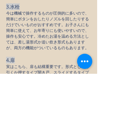
3.水栓
今は機械で操作するものが圧倒的に多いので、
簡単にボタンをおしたりノズルを回したりする
だけでいいものがおすすめです。お子さんにも
簡単に使えて、お年寄りにも使いやすいので、
操作も安心です。冷めたお湯を温める方法とし
ては、差し湯形式か追い炊き形式もあります
が、両方の機能がついているものもあります。
4.扉
実はこちら、扉も結構重要です。形式としては
引くか押すタイプ開き戸、スライドするタイプ
の引き戸、途中で折れるタイプの折れ戸が主流
ですね。これらは使い勝手の問題になってくる
ので、きちんと選んだほうがいいです。
素材としてはガラスだったり木製もあります
が、
機能やデザイン性で決めるといいかと思いま
す。