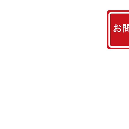
コネクシオホームとは
​・会社概要
​・スタッフ紹介
・建築家紹介
​・住まいのかかりつけ工務店
​・３つのお約束
対応エリア
神戸市・姫路市・尼崎市・明石市・西宮市
加古川市・赤穂市・西脇市・宝塚市・三木
​篠山市・養父市・丹波市・南あわじ市・