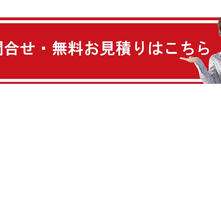
リフォーム
新築
​・リフォームのタネ
​・新築へのこだわり
​
​・リフォームの流れ
​・有名建築家と新築を建てる
​・リフォームへのこだわり
​・資金計画の立て方
​・価格表
​・スーパーウォール工法
​・施工事例
​・施工事例
・州本市・芦屋市・伊丹市・相生市・豊岡市・
市・高砂市・川西市・小野市・三田市・加西市・
朝来市・淡路市・宍栗市・たつの市・加東市