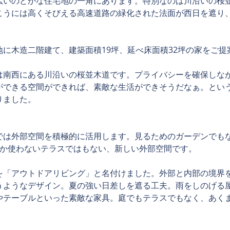
広いのどかな住宅地の一角にあります。特別なのは川沿いの桜
こうには高くそびえる高速道路の緑化された法面が西日を遮り
。
地に木造二階建て、建築面積19坪、延べ床面積32坪の家をご提
は南西にある川沿いの桜並木道です。プライバシーを確保しな
ができる空間ができれば、素敵な生活ができそうだなぁ。とい
りました。
では外部空間を積極的に活用します。見るためのガーデンでも
しか使わないテラスではもない、新しい外部空間です。
を「アウトドアリビング」と名付けました。外部と内部の境界
うようなデザイン。夏の強い日差しを遮る工夫。雨をしのげる
やテーブルといった素敵な家具。庭でもテラスでもなく、あく