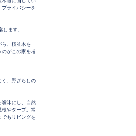
並木道に面してい
、プライバシーを
案します。
がら、桜並木を一
うのがこの家を考
なく、野ざらしの
を曖昧にし、自然
屋根やタープ。常
までもリビングを