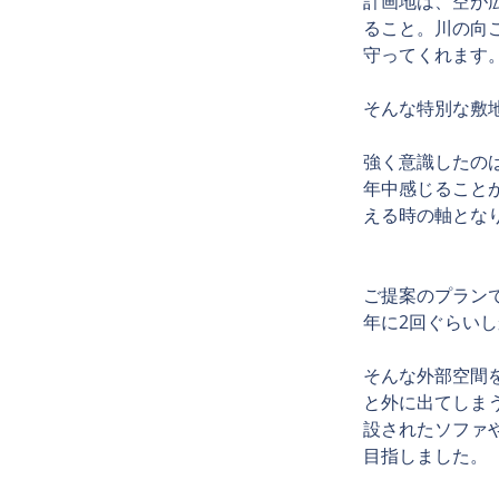
計画地は、空が
ること。川の向
守ってくれます
そんな特別な敷
強く意識したの
年中感じること
える時の軸とな
ご提案のプラン
年に2回ぐらい
そんな外部空間
と外に出てしま
設されたソファ
目指しました。