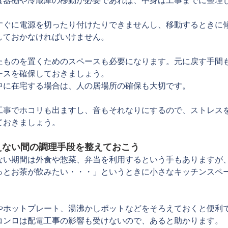
食器棚や冷蔵庫の移動が必要であれば、中身は工事までに整理
すぐに電源を切ったり付けたりできませんし、移動するときに
しておかなければいけません。
たものを置くためのスペースも必要になります。元に戻す手間
ースを確保しておきましょう。
中に在宅する場合は、人の居場所の確保も大切です。
工事でホコリも出ますし、音もそれなりにするので、ストレス
ておきましょう。
えない間の調理手段を整えておこう
ない期間は外食や惣菜、弁当を利用するという手もありますが
っとお茶が飲みたい・・・」というときに小さなキッチンスペ
やホットプレート、湯沸かしポットなどをそろえておくと便利
コンロは配電工事の影響も受けないので、あると助かります。