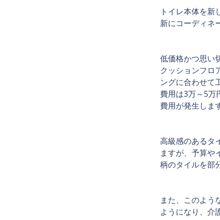
トイレ本体を新
新にコーディネ
低価格かつ思い
クッションフロ
ングに合わせて
費用は3万～5
費用が発生しま
高級感のあるタ
ますが、予算や
柄のタイルを部
また、このよう
ようになり、介