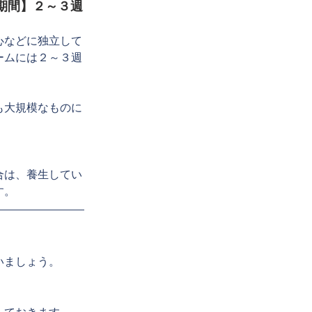
期間】２～３週
心などに独立して
ームには２～３週
も大規模なものに
合は、養生してい
す。
いましょう。