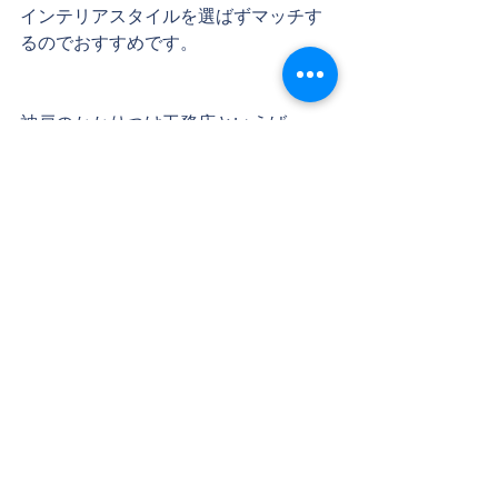
インテリアスタイルを選ばずマッチす
るのでおすすめです。
神戸のかかりつけ工務店といえば、
​コネクシオホームへお気軽にお問合せ
ください。
タグ：
ブログ
リフォーム
リフォームのタネ
リビング
照明
その他部位
コメント