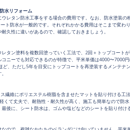
の防水リフォーム
にウレタン防水工事をする場合の費用です。なお、防水塗装の
・シート防水が一般的です。それぞれかかる費用はそこまで変わ
や耐久性に違いがあるので、確認しておきましょう。
ウレタン塗料を複数回塗っていく工法で、2回＋トップコート
コニーでも対応できるのが特徴で、平米単価は4000〜7000
年ほど、ただし5年を目安にトップコートを再塗装するメンテナ
す。
ガラス繊維にポリエステル樹脂を含ませたマットを貼り付ける工
0円。軽くて丈夫で、耐熱性・耐久性が高く、施工も簡単なので防
。最後に、シート防水は、ゴムや塩ビなどのシートを貼り付ける
けなので、複雑なかたちのベランダには向いていません。平米単価