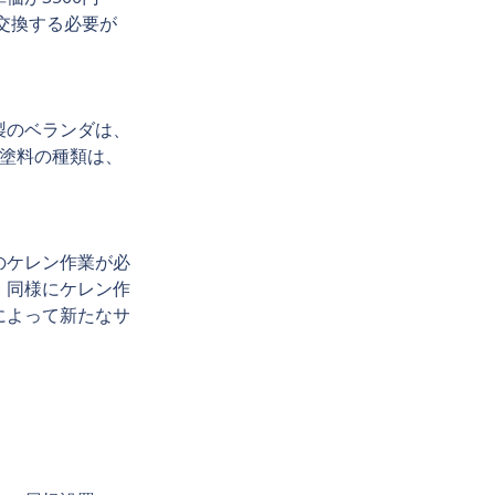
交換する必要が
製のベランダは、
用塗料の種類は、
のケレン作業が必
、同様にケレン作
によって新たなサ
。