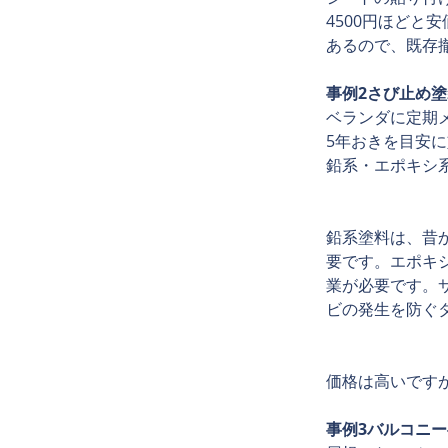
4500円ほど
あるので、既存
事例2さび止め
ベランダに定期
5年おきを目安
鉛系・エポキシ
鉛系塗料は、昔
要です。エポキ
業が必要です。
ビの発生を防ぐ
価格は高いです
事例3バルコニ