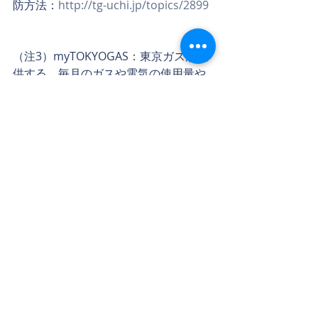
防方法：
http://tg-uchi.jp/topics/2899
（注3）myTOKYOGAS：東京ガスが提
供する、毎月のガスや電気の使用量や
料金を確認できる登録無料の会員サー
ビスです。
プレスリリース情報：PRTIMESは
こち
ら
神戸でリフォームするならコネクシオ
ホーム
キッチン・トイレ・バスルームのリフ
ォームからインテリアまで！
住まいの事ならお気軽にお問合せくだ
さい。
News記事