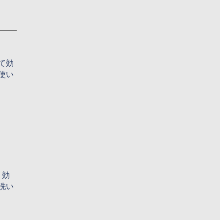
て効
使い
、効
洗い