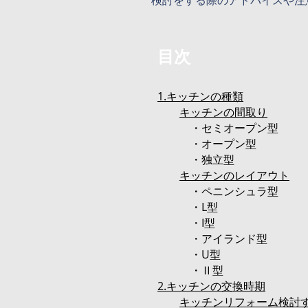
検討をする際のアドバイスや注
目次
1.キッチンの種類
キッチンの間取り
・セミオープン型
・オープン型
・独立型
キッチンのレイアウト
・ペニンシュラ型
・L型
・I型
・アイランド型
・U型
・Ⅱ型
2.キッチンの交換時期
キッチンリフォーム検討