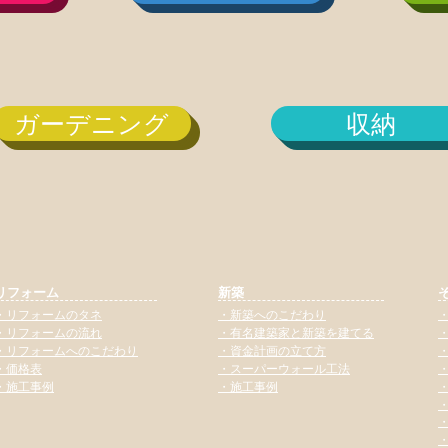
ガーデニング
収納
リフォーム
新築
​・リフォームのタネ
​・新築へのこだわり
​
​・リフォームの流れ
​・有名建築家と新築を建てる
​・リフォームへのこだわり
​・資金計画の立て方
​・価格表
​・スーパーウォール工法
​・施工事例
​・施工事例