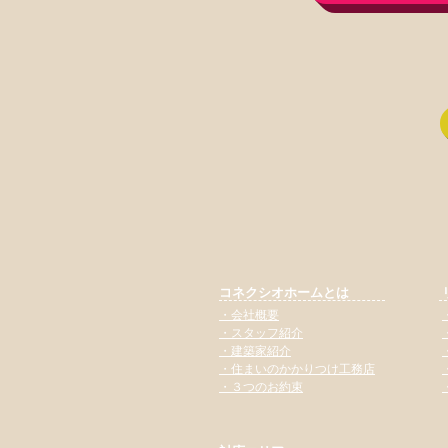
コネクシオホームとは
​・会社概要
​・スタッフ紹介
・建築家紹介
​・住まいのかかりつけ工務店
​・３つのお約束