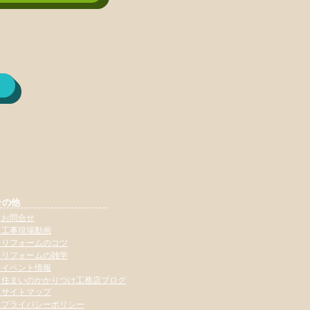
その他
・お問合せ
​・工事現場動画
​・リフォームのコツ
​・リフォームの雑学
​・イベント情報
​・住まいのかかりつけ工務店ブログ
​・サイトマップ
​・プライバシーポリシー