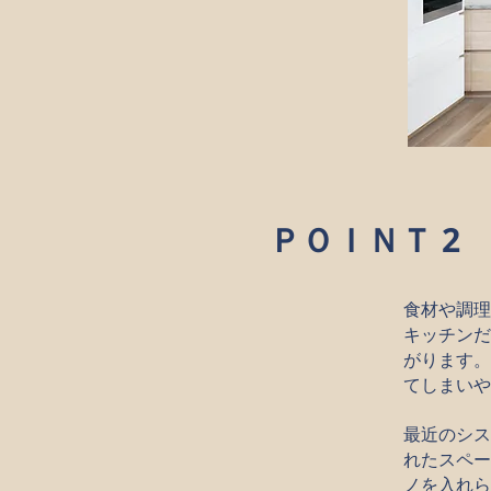
ＰＯＩＮＴ 2
食材や調理
キッチンだ
がります。
てしまいや
最近のシス
れたスペー
ノを入れら